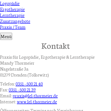
Navigation
Logopädie
überspringen
Ergotherapie
Lerntherapie
Zusatzangebote
Praxis / Team
Menü
Kontakt
Praxis für Logopädie, Ergotherapie & Lerntherapie
Mandy Thormeier
Nagelstraße 3a
01279 Dresden (Tolkewitz)
Telefon:
0351 - 500 21 40
Fax:
0351 - 500 21 39
Email:
praxis@lel-thormeier.de
Internet:
www.lel-thormeier.de
Öffnungszeiten: Termine nach Vereinbarung