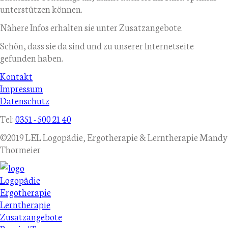
unterstützen können.
Nähere Infos erhalten sie unter Zusatzangebote.
Schön, dass sie da sind und zu unserer Internetseite
gefunden haben.
Navigation
Kontakt
überspringen
Impressum
Datenschutz
Tel:
0351 - 500 21 40
©2019 LEL Logopädie, Ergotherapie & Lerntherapie Mandy
Thormeier
Navigation
überspringen
Logopädie
Ergotherapie
Lerntherapie
Zusatzangebote