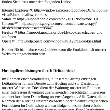
finden Sie dieses unter den folgenden Links:
Internet Explorer™: http://windows.microsoft.com/de-DE/windows-
vista/Block-or-allow-cookies
Safari™: https://support.apple.com/kb/ph21411?locale=de_DE
Chrome™: http://support.google.com/chrome/bin/answer.py?
hl=de&hlrm=en&answer=95647
Firefox™ https://support.mozilla.org/de/kb/cookies-erlauben-und-
ablehnen
Opera™: http://help.opera.com/Windows/10.20/de/cookies.html
Bei der Nichtannahme von Cookies kann die Funktionalität unserer
Websites eingeschränkt sein.
Hostingdienstleistungen durch Drittanbieter
Im Rahmen einer Verarbeitung in unserem Auftrag erbringen
Drittanbieter für uns Dienste zum Hosting und zur Darstellung
unserer Webseiten. Dies dient der Wahrung unserer im Rahmen
einer Interessensabwägung überwiegenden berechtigten Interessen
an einer korrekten Darstellung unseres Angebots. Alle Daten, die im
Rahmen der Nutzung unserer Webseiten oder in dafür vorgesehenen
Formularen im Onlineshop wie nachfolgend beschrieben erhoben
werden, werden auf seinen Servern verarbeitet. Eine Verarbeitung