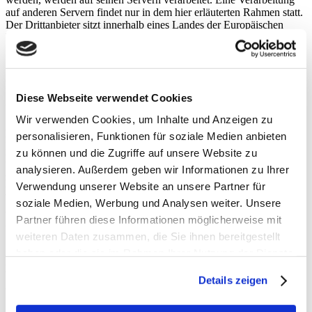
auf anderen Servern findet nur in dem hier erläuterten Rahmen statt.
Der Drittanbieter sitzt innerhalb eines Landes der Europäischen
Union oder des Europäischen Wirtschaftsraums.
Forum oder Kommentarfunktion
Diese Webseite verwendet Cookies
Um in unserem Forum/Blog Beiträge einstellen zu können, müssen
Wir verwenden Cookies, um Inhalte und Anzeigen zu
Sie sich mit Ihrem Namen, Ihrer E-Mail-Adresse und einem
Pseudonym registrieren. Alle weiteren Angaben sind optional. Die
personalisieren, Funktionen für soziale Medien anbieten
Nutzung des Forums/der Kommentarfunktion erfolgt unter dem
zu können und die Zugriffe auf unsere Website zu
Pseudonym. Wenn Sie Beiträge schreiben, wird Ihre IP-Adresse
analysieren. Außerdem geben wir Informationen zu Ihrer
gespeichert. Eine Auswertung oder eine Zusammenführung von
Pseudonym und echtem Namen erfolgt nur, falls der Beitrag
Verwendung unserer Website an unsere Partner für
widerrechtliche Inhalte enthält (Beleidigungen u.Ä.). Die IP-
soziale Medien, Werbung und Analysen weiter. Unsere
Adresse wird gelöscht, sobald wir Ihren Beitrag zur Kenntnis
Partner führen diese Informationen möglicherweise mit
genommen haben.
weiteren Daten zusammen, die Sie ihnen bereitgestellt
haben oder die sie im Rahmen Ihrer Nutzung der Dienste
Einbindung von Diensten und Inhalten Dritter
gesammelt haben. Sie geben Einwilligung zu unseren
Details zeigen
Cookies, wenn Sie unsere Webseite weiterhin nutzen.
Youtube